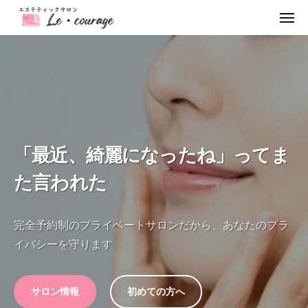
ュ
L
コ
ー
e
メ
ン
ニ
・
ュ
L
完
テ
ー
c
e
全
ン
o
予
・
ツ
u
約
c
へ
r
制
o
ス
a
の
u
g
キ
プ
「最近、綺麗になったね」ってま
e
r
ッ
ラ
（
a
プ
た言われた
イ
ル
g
ベ
ク
e
ー
ラ
完全予約制のプライベートサロンだから、あなたのプラ
ト
（
ー
イバシーを守ります
サ
ル
ジ
ロ
ュ
ク
ン
）
ラ
サロン情報
初めての方へ
-