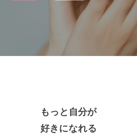
ー
佐
ジ
賀
ュ
県
）
佐
賀
-
市
佐
の
賀
エ
県
ス
佐
テ
ト
賀
テ
ィ
市
ッ
ッ
の
プ
ク
エ
サ
もっと自分が
ペ
ス
ロ
テ
ー
ン
好きになれる
テ
ジ