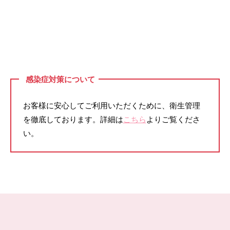
ィ
2023
ッ
年
ク
3
サ
月
ロ
24
ン
日
感染症対策について
by
許
お客様に安心してご利用いただくために、衛生管理
田
を徹底しております。詳細は
こちら
よりご覧くださ
尚
い。
子